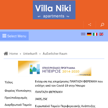
Home
Unterkunft
Die Appartements
Äußerlicher Raum
Select Menu
Lage
Plataria
Home
Unterkunft
Äußerlicher Raum
Die Strände
Der Weg um uns zu finden
Sehenswürdigkeiten
Kontakt
Foto Galerie
Preise